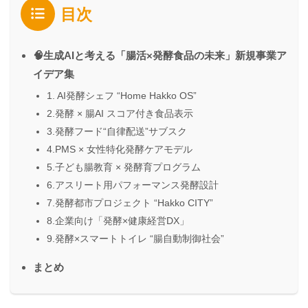
目次
🧠生成AIと考える「腸活×発酵食品の未来」新規事業ア
イデア集
1. AI発酵シェフ “Home Hakko OS”
2.発酵 × 腸AI スコア付き食品表示
3.発酵フード“自律配送”サブスク
4.PMS × 女性特化発酵ケアモデル
5.子ども腸教育 × 発酵育プログラム
6.アスリート用パフォーマンス発酵設計
7.発酵都市プロジェクト “Hakko CITY”
8.企業向け「発酵×健康経営DX」
9.発酵×スマートトイレ “腸自動制御社会”
まとめ