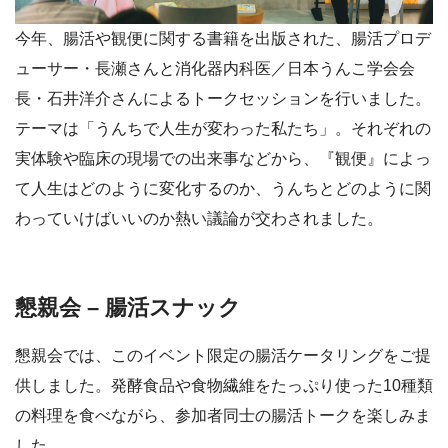
今年、腸活や観便に関する書籍を出版された、腸活プロデ
ューサー・長瀬さんと消化器内科医／日本うんこ学会会
長・石井洋介さんによるトークセッションを行いました。
テーマは「うんちで人生が変わった私たち」。それぞれの
実体験や臨床の現場での出来事などから、『観便』によっ
て人生はどのように変化するのか、うんちとどのように関
わっていけばいいのか熱い議論が交わされました。
懇親会 – 腸活スナック
懇親会では、このイベント限定の腸活ケータリングをご提
供しました。発酵食品や食物繊維をたっぷり使った10種類
の料理を食べながら、参加者同士の腸活トークを楽しみま
した。